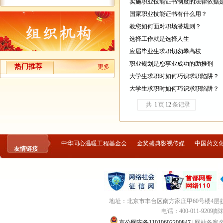
实施职业技能证书制度的法律依据
国家职业技能证书有什么用？
教您如何面对职场潜规则？
选择工作就是选择人生
应届毕业生求职切勿攀高枝
职业规划是您事业成功的助推剂
热门推荐
更多
大学生求职时如何巧识求职陷阱？
大学生求职时如何巧识求职陷阱？
共
1
页
12
条记录
中华同心温暖工程基金会
金奖盛典影视传媒
中国药文
友情链接
地址：北京市丰台区南方家庄甲60号楼4
电话：400-011-9209|邮箱：
京公网安备11010602200847
| 网站备案